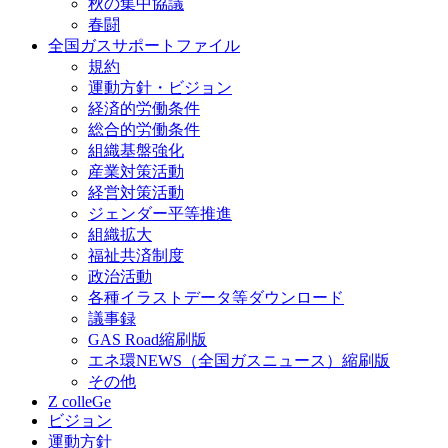
秋の集中協議
春闘
全国ガスサポートファイル
規約
運動方針・ビジョン
経済的労働条件
総合的労働条件
組織基盤強化
産業対策活動
経営対策活動
ジェンダー平等推進
組織拡大
福祉共済制度
政治活動
各種イラストデータ等ダウンロード
議事録
GAS Road縮刷版
エネ環NEWS（全国ガスニュース）縮刷版
その他
Z colleGe
ビジョン
運動方針