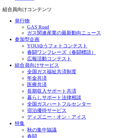
組合員向け
コンテンツ
発行物
GAS Road
ガス関連産業の最新動向ニュース
参加型企画
YOUゆうフォトコンテスト
春闘ワンフレーズ（春闘標語）
広報活動コンテスト
組合員向けサービス
全国ガス福祉共済制度
年金共済
医療共済
長期収入サポート共済
暮らしサポート法律相談
全国ガスハートフルセンター
宿泊優待サービス
ディズニー・オン・アイス
特集
秋の集中協議
春闘